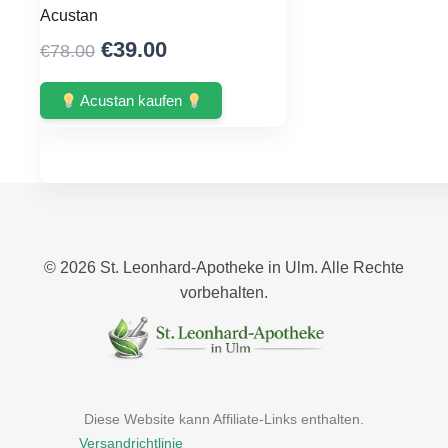
Acustan
Original
Current
€
39.00
€
78.00
price
price
was:
is:
Acustan kaufen
€78.00.
€39.00.
© 2026 St. Leonhard‑Apotheke in Ulm. Alle Rechte
vorbehalten.
Diese Website kann Affiliate-Links enthalten.
Versandrichtlinie