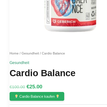
Home
/
Gesundheit
/ Cardio Balance
Gesundheit
Cardio Balance
Original
Current
€
25.00
€
100.00
price
price
Cardio Balance kaufen
was:
is: