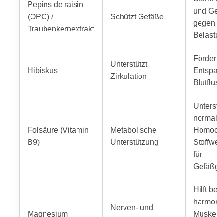
Pepins de raisin
und G
(OPC) /
Schützt Gefäße
gegen 
Traubenkernextrakt
Belast
Förder
Unterstützt
Hibiskus
Entsp
Zirkulation
Blutflu
Unterst
norma
Folsäure (Vitamin
Metabolische
Homoc
B9)
Unterstützung
Stoffw
für
Gefäß
Hilft be
harmon
Nerven- und
Magnesium
Muskel