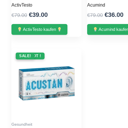
ActivTesto
Acumind
Original
Current
Original
C
€
39.00
€
36.00
€
79.00
€
79.00
price
price
price
p
was:
is:
was:
is
ActivTesto kaufen
Acumind kaufe
€79.00.
€39.00.
€79.00.
€
ANGEBOT !
SALE!
Gesundheit