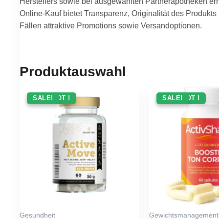
Herstellers sowie bei ausgewählten Partnerapotheken erhä
Online-Kauf bietet Transparenz, Originalität des Produkts 
Fällen attraktive Promotions sowie Versandoptionen.
Produktauswahl
ANGEBOT !
SALE!
ANGEBOT !
SALE!
Gesundheit
Gewichtsmanagement