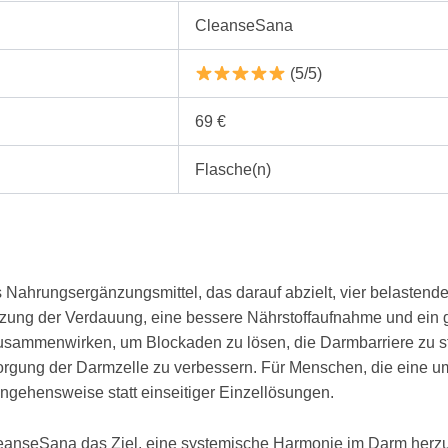
CleanseSana
(5/5)
69 €
Flasche(n)
 Nahrungsergänzungsmittel, das darauf abzielt, vier belastend
stützung der Verdauung, eine bessere Nährstoffaufnahme und ei
e zusammenwirken, um Blockaden zu lösen, die Darmbarriere zu st
orgung der Darmzelle zu verbessern. Für Menschen, die eine u
angehensweise statt einseitiger Einzellösungen.
CleanseSana das Ziel, eine systemische Harmonie im Darm herzust