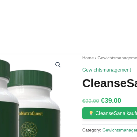
Home
/
Gewichtsmanageme
Gewichtsmanagement
CleanseS
Original
Curr
€
39.00
€
99.00
price
price
CleanseSana kau
was:
is:
€99.00.
€39.0
Category:
Gewichtsmanage