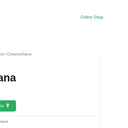
Online Shop
nt
/ CleanseSana
ana
ent
fen
0.
ment