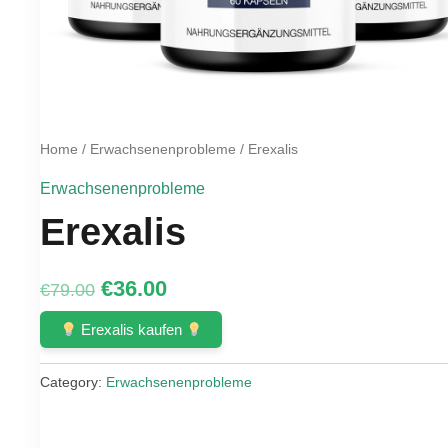
Home
/
Erwachsenenprobleme
/ Erexalis
Erwachsenenprobleme
Erexalis
Original
Current
€
36.00
€
79.00
price
price
Erexalis kaufen
was:
is:
Category:
Erwachsenenprobleme
€79.00.
€36.00.