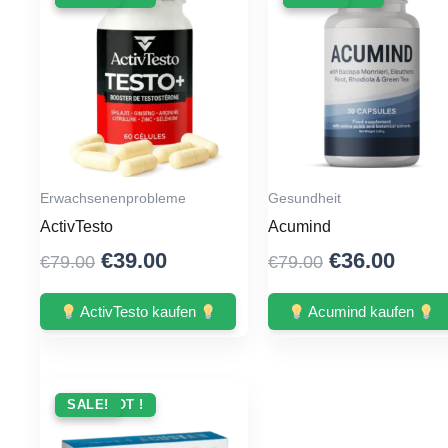
Erwachsenenprobleme
Gesundheit
ActivTesto
Acumind
Original
Current
Original
Curr
€
39.00
€
36.00
€
79.00
€
79.00
price
price
price
price
was:
is:
was:
is:
ActivTesto kaufen
Acumind kaufen
€79.00.
€39.00.
€79.00.
€36.0
ANGEBOT !
SALE!