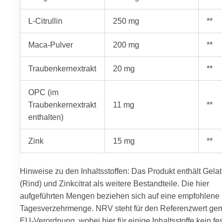
L-Citrullin
250 mg
**
Maca-Pulver
200 mg
**
Traubenkernextrakt
20 mg
**
OPC (im
Traubenkernextrakt
11 mg
**
enthalten)
Zink
15 mg
**
Hinweise zu den Inhaltsstoffen: Das Produkt enthält Gelat
(Rind) und Zinkcitrat als weitere Bestandteile. Die hier
aufgeführten Mengen beziehen sich auf eine empfohlene
Tagesverzehrmenge. NRV steht für den Referenzwert g
EU-Verordnung, wobei hier für einige Inhaltsstoffe kein fe