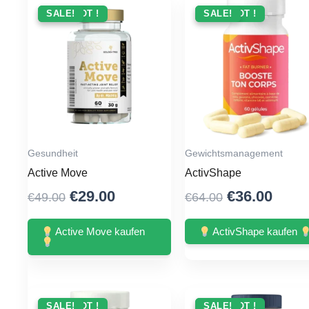
ANGEBOT !
SALE!
ANGEBOT !
SALE!
Gesundheit
Gewichtsmanagement
Active Move
ActivShape
Original
Current
Original
Curr
€
29.00
€
36.00
€
49.00
€
64.00
price
price
price
price
was:
is:
was:
is:
Active Move kaufen
ActivShape kaufen
€49.00.
€29.00.
€64.00.
€36.0
ANGEBOT !
SALE!
ANGEBOT !
SALE!