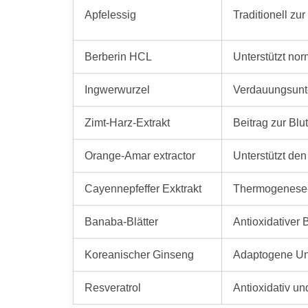
Apfelessig
Traditionell z
Berberin HCL
Unterstützt no
Ingwerwurzel
Verdauungsunt
Zimt-Harz-Extrakt
Beitrag zur Bl
Orange-Amar extractor
Unterstützt den
Cayennepfeffer Exktrakt
Thermogenese-
Banaba-Blätter
Antioxidativer 
Koreanischer Ginseng
Adaptogene Unt
Resveratrol
Antioxidativ un