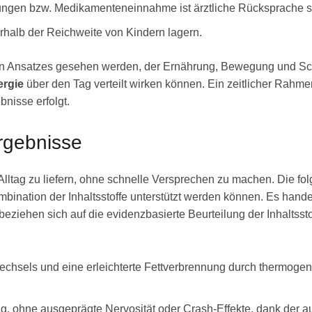
ngen bzw. Medikamenteneinnahme ist ärztliche Rücksprache si
rhalb der Reichweite von Kindern lagern.
chen Ansatzes gesehen werden, der Ernährung, Bewegung und Sch
ergie
über den Tag verteilt wirken können. Ein zeitlicher Rahm
nisse erfolgt.
rgebnisse
 Alltag zu liefern, ohne schnelle Versprechen zu machen. Die fol
bination der Inhaltsstoffe unterstützt werden können. Es handel
beziehen sich auf die evidenzbasierte Beurteilung der Inhaltss
fwechsels und eine erleichterte Fettverbrennung durch thermog
lltag, ohne ausgeprägte Nervosität oder Crash-Effekte, dank de