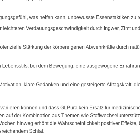
igungsgefühl, was helfen kann, unbewusste Essenstaktiken zu r
leichteren Verdauungsgeschwindigkeit durch Ingwer, Zimt und Ap
 potenzielle Stärkung der körpereigenen Abwehrkräfte durch na
ven Lebensstils, bei dem Bewegung, eine ausgewogene Ernähr
Motivation, klare Gedanken und eine gesteigerte Alltagskraft, 
e variieren können und dass GLPura kein Ersatz für medizinisc
en auf der Kombination aus Themen wie Stoffwechselunterstützun
ochen hinweg erhöht die Wahrscheinlichkeit positiver Effekte,
sreichendem Schlaf.