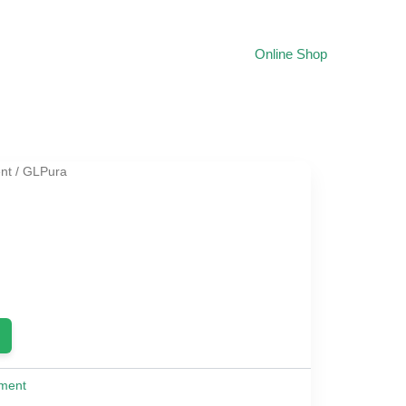
Online Shop
nt
/ GLPura
ent
0.
ment