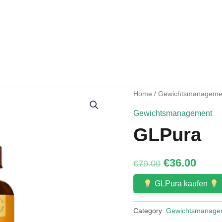
Home
/
Gewichtsmanageme
Gewichtsmanagement
GLPura
Original
Curr
€
36.00
€
79.00
price
price
GLPura kaufen
was:
is:
€79.00.
€36.0
Category:
Gewichtsmanage