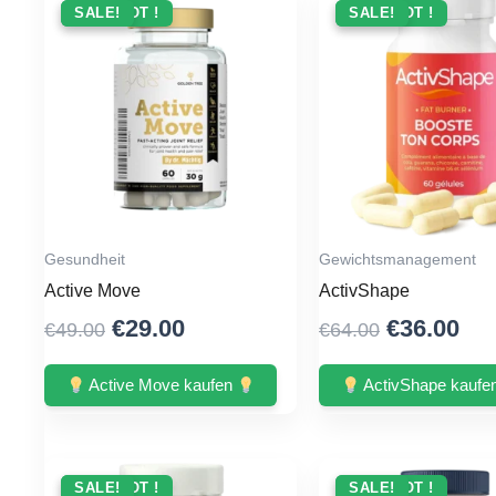
ANGEBOT !
SALE!
ANGEBOT !
SALE!
Gesundheit
Gewichtsmanagement
Active Move
ActivShape
Original
Current
Original
Cur
€
29.00
€
36.00
€
49.00
€
64.00
price
price
price
pri
was:
is:
was:
is:
Active Move kaufen
ActivShape kaufe
€49.00.
€29.00.
€64.00.
€36
ANGEBOT !
SALE!
ANGEBOT !
SALE!