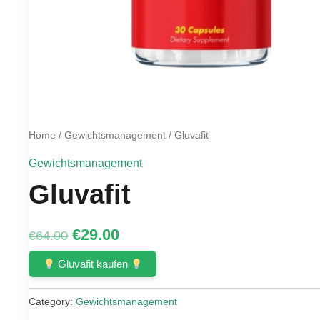
Home
/
Gewichtsmanagement
/ Gluvafit
Gewichtsmanagement
Gluvafit
Original
Current
€
29.00
€
64.00
price
price
Gluvafit kaufen
was:
is:
Category:
Gewichtsmanagement
€64.00.
€29.00.