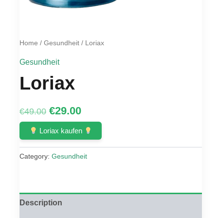
Home
/
Gesundheit
/ Loriax
Gesundheit
Loriax
Original
Current
€
29.00
€
49.00
price
price
Loriax kaufen
was:
is:
Category:
Gesundheit
€49.00.
€29.00.
Description