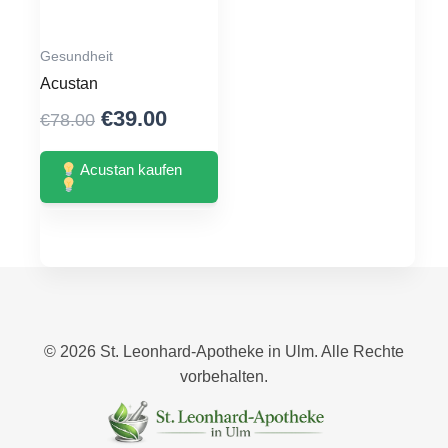
Gesundheit
Acustan
Original
Current
€
39.00
€
78.00
price
price
was:
is:
Acustan kaufen
€78.00.
€39.00.
© 2026 St. Leonhard‑Apotheke in Ulm. Alle Rechte
vorbehalten.