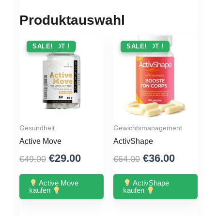
Produktauswahl
ANGEBOT !
SALE!
ANGEBOT !
SALE!
Gesundheit
Gewichtsmanagement
Active Move
ActivShape
Original
Current
Original
Current
€
29.00
€
36.00
€
49.00
€
64.00
price
price
price
price
was:
is:
was:
is:
Active Move
ActivShape
kaufen
kaufen
€49.00.
€29.00.
€64.00.
€36.00.