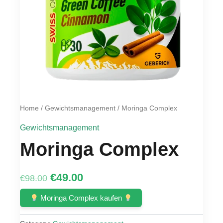
Home
/
Gewichtsmanagement
/ Moringa Complex
Gewichtsmanagement
Moringa Complex
Original
Current
€
49.00
€
98.00
price
price
Moringa Complex kaufen
was:
is: