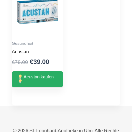
Gesundheit
Acustan
Original
Current
€
39.00
€
78.00
price
price
was:
is:
Acustan kaufen
€78.00.
€39.00.
© 2026 St. Leonhard‑Apotheke in Ulm. Alle Rechte