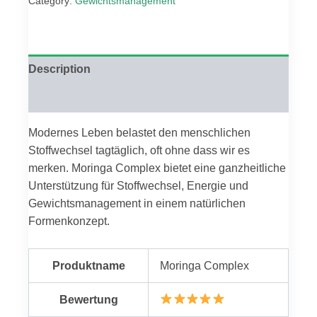
Category:
Gewichtsmanagement
€98.00.
€49.00.
Description
Reviews (0)
Modernes Leben belastet den menschlichen
Stoffwechsel tagtäglich, oft ohne dass wir es
merken. Moringa Complex bietet eine ganzheitliche
Unterstützung für Stoffwechsel, Energie und
Gewichtsmanagement in einem natürlichen
Formenkonzept.
Produktname
Moringa Complex
Bewertung