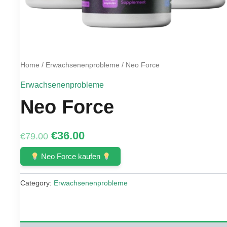
Home
/
Erwachsenenprobleme
/ Neo Force
Erwachsenenprobleme
Neo Force
Original
Current
€
36.00
€
79.00
price
price
Neo Force kaufen
was:
is:
Category:
Erwachsenenprobleme
€79.00.
€36.00.