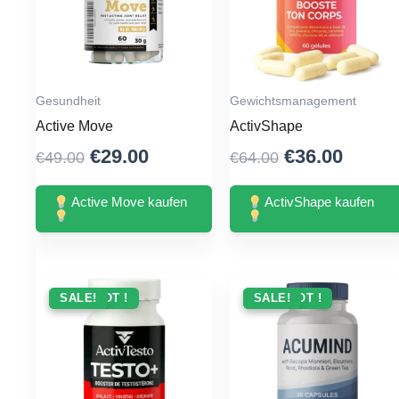
Gesundheit
Gewichtsmanagement
Active Move
ActivShape
Original
Current
Original
Curre
€
29.00
€
36.00
€
49.00
€
64.00
price
price
price
price
was:
is:
was:
is:
Active Move kaufen
ActivShape kaufen
€49.00.
€29.00.
€64.00.
€36.00
ANGEBOT !
SALE!
ANGEBOT !
SALE!