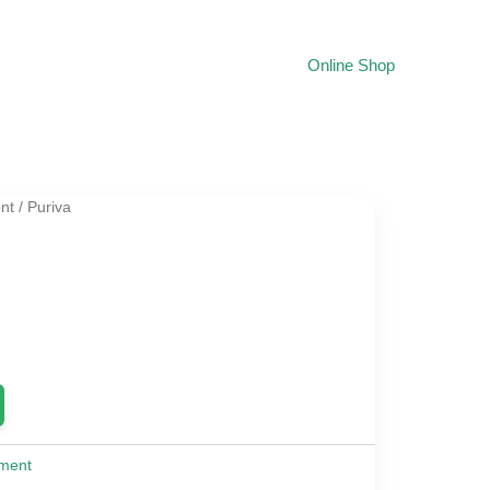
Online Shop
nt
/ Puriva
ent
0.
ment