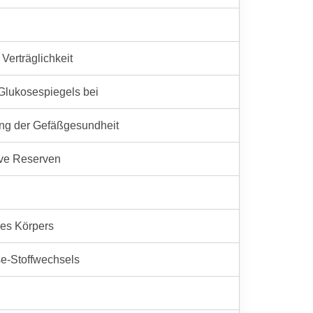
Verträglichkeit
 Glukosespiegels bei
ung der Gefäßgesundheit
ive Reserven
des Körpers
se-Stoffwechsels