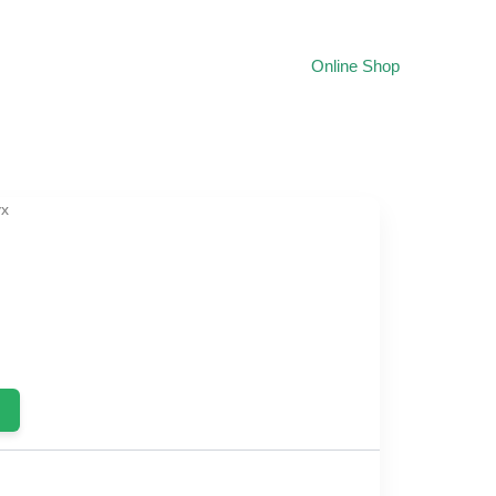
Online Shop
yx
ent
0.