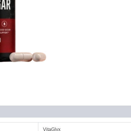
VitaGlyx