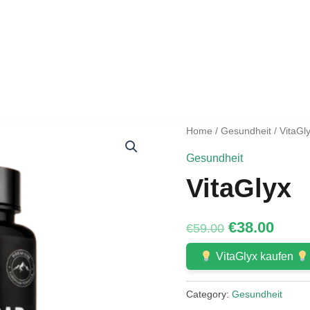
Home
/
Gesundheit
/ VitaGl
Gesundheit
VitaGlyx
Original
Curr
€
38.00
€
59.00
price
price
VitaGlyx kaufen
was:
is:
€59.00.
€38.0
Category:
Gesundheit