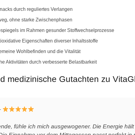
acks durch reguliertes Verlangen
nweg, ohne starke Zwischenphasen
espiegels im Rahmen gesunder Stoffwechselprozesse
ioxidative Eigenschaften diverser Inhaltsstoffe
emeine Wohlbefinden und die Vitalität
he Aktivitäten durch verbesserte Belastbarkeit
medizinische Gutachten zu VitaG
–
ende, fühle ich mich ausgewogener. Die Energie häl
 Die Einnahme vor dem Mittagessen passt perfekt in m